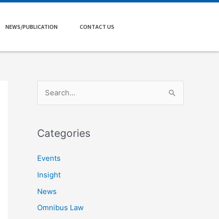
NEWS/PUBLICATION
CONTACT US
S
e
a
Categories
r
c
Events
h
Insight
f
News
o
Omnibus Law
r