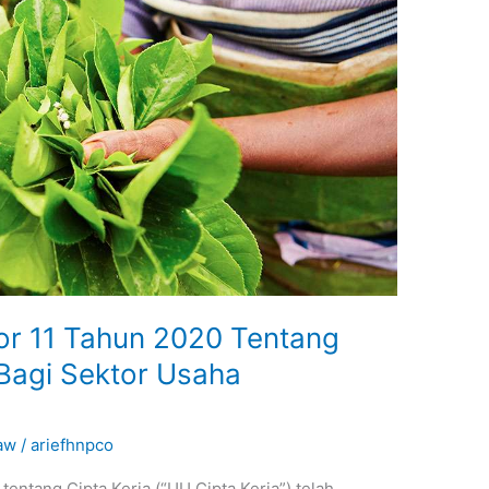
 11 Tahun 2020 Tentang
Bagi Sektor Usaha
aw
/
ariefhnpco
ntang Cipta Kerja (“UU Cipta Kerja”) telah