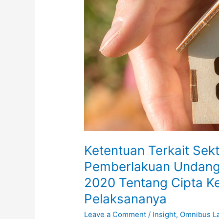
Pasca
Pemberlakuan
Undang-
Undang
Nomor
11
Tahun
2020
Tentang
Cipta
Kerja
dan
Ketentuan Terkait Sek
Peraturan
Pelaksananya
Pemberlakuan Undang
2020 Tentang Cipta Ke
Pelaksananya
Leave a Comment
/
Insight
,
Omnibus L