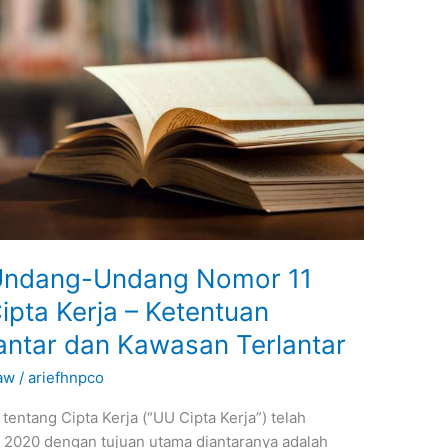
 Undang-Undang Nomor 11
pta Kerja – Ketentuan
antar dan Kawasan Terlantar
aw
/
ariefhnpco
ntang Cipta Kerja (“UU Cipta Kerja”) telah
2020 dengan tujuan utama diantaranya adalah