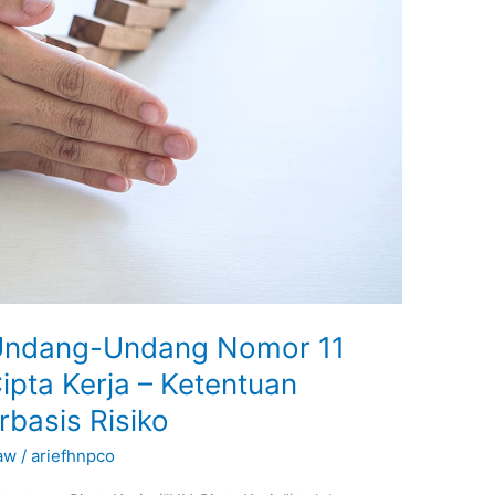
 Undang-Undang Nomor 11
pta Kerja – Ketentuan
rbasis Risiko
aw
/
ariefhnpco