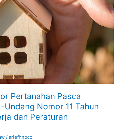
tor Pertanahan Pasca
-Undang Nomor 11 Tahun
rja dan Peraturan
aw
/
ariefhnpco