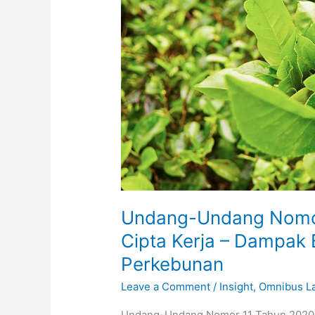
Tahun
2020
Tentang
Cipta
Kerja
–
Dampak
Bagi
Sektor
Usaha
Perkebunan
Undang-Undang Nomor
Cipta Kerja – Dampak 
Perkebunan
Leave a Comment
/
Insight
,
Omnibus L
Undang-Undang Nomor 11 Tahun 2020 te